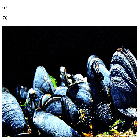
67
70